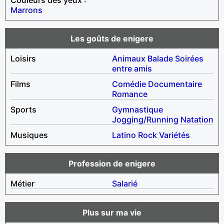
Marrons
Les goûts de enigere
Loisirs
Animaux
Balade
Soirées
entre amis
Films
Comédie
Documentaire
Romance
Sports
Gymnastique
Jogging/Running
Natation
Musiques
Latino
Rock
Variétés
Profession de enigere
Métier
Salarié
Plus sur ma vie