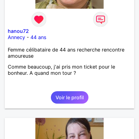
hanou72
Annecy
-
44 ans
Femme célibataire de 44 ans recherche rencontre
amoureuse
Comme beaucoup, j'ai pris mon ticket pour le
bonheur. A quand mon tour ?
Voir le profil