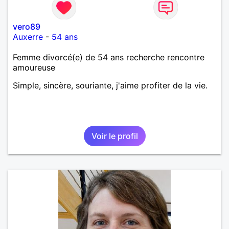
vero89
Auxerre
-
54 ans
Femme divorcé(e) de 54 ans recherche rencontre
amoureuse
Simple, sincère, souriante, j'aime profiter de la vie.
Voir le profil