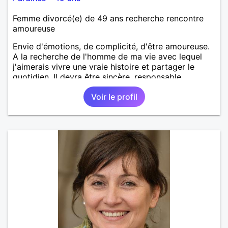
Femme divorcé(e) de 49 ans recherche rencontre
amoureuse
Envie d'émotions, de complicité, d'être amoureuse.
A la recherche de l'homme de ma vie avec lequel
j'aimerais vivre une vraie histoire et partager le
quotidien. Il devra être sincère, responsable,
ambitieux, entreprenant, fort de caractère et avec le
Voir le profil
sens de l'humour. Il saura me chouchouter et me
mettre en valeur, me donner son amour et attention.
Merci de m'avoir lu et à bientôt...