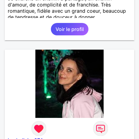
d'amour, de complicité et de franchise. Très
romantique, fidèle avec un grand coeur, beaucoup
de tendresse et de douceur à donner.
Voir le profil