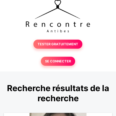
TESTER GRATUITEMENT
SE CONNECTER
Recherche résultats de la
recherche