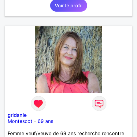
Voir le profil
gridanie
Montescot
-
69 ans
Femme veuf/veuve de 69 ans recherche rencontre