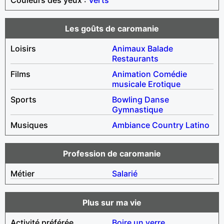
Les goûts de caromanie
Loisirs
Animaux
Balade
Restaurants
Films
Animation
Comédie
musicale
Erotique
Sports
Bowling
Danse
Gymnastique
Musiques
Ambiance
Country
Latino
Profession de caromanie
Métier
Salarié
Plus sur ma vie
Activité préférée
Boire un verre