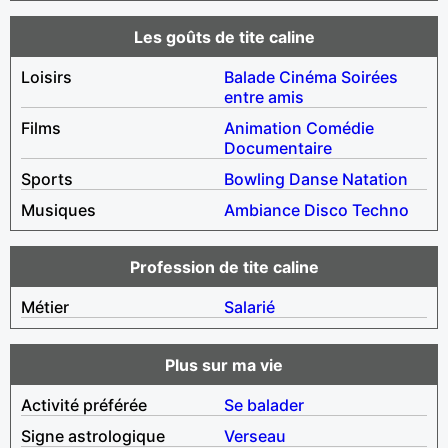
Les goûts de tite caline
Loisirs
Balade
Cinéma
Soirées
entre amis
Films
Animation
Comédie
Documentaire
Sports
Bowling
Danse
Natation
Musiques
Ambiance
Disco
Techno
Profession de tite caline
Métier
Salarié
Plus sur ma vie
Activité préférée
Se balader
Signe astrologique
Verseau