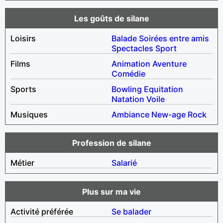
Les goûts de silane
Loisirs
Balade
Soirées entre amis
Spectacles
Sport
Films
Animation
Aventure
Comédie
Sports
Bowling
Equitation
Natation
Voile
Musiques
Ambiance
New-age
Rock
Profession de silane
Métier
Salarié
Plus sur ma vie
Activité préférée
Se balader