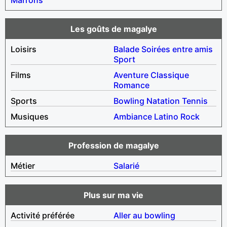
Les goûts de magalye
Loisirs
Balade
Soirées entre amis
Sport
Films
Aventure
Classique
Romance
Sports
Bowling
Natation
Tennis
Musiques
Ambiance
Latino
Rock
Profession de magalye
Métier
Salarié
Plus sur ma vie
Activité préférée
Aller au bowling