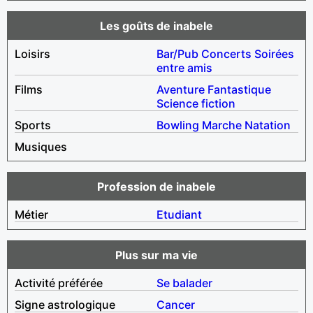
Les goûts de inabele
Loisirs
Bar/Pub
Concerts
Soirées
entre amis
Films
Aventure
Fantastique
Science fiction
Sports
Bowling
Marche
Natation
Musiques
Profession de inabele
Métier
Etudiant
Plus sur ma vie
Activité préférée
Se balader
Signe astrologique
Cancer