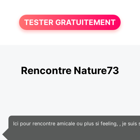
TESTER GRATUITEMENT
Rencontre Nature73
Ici pour rencontre amicale ou plus si feeling, , je suis