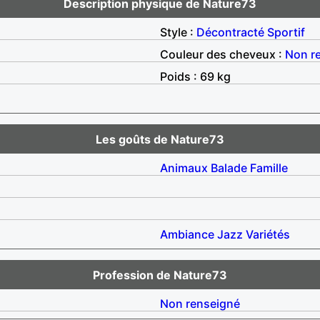
Description physique de Nature73
Style :
Décontracté
Sportif
Couleur des cheveux :
Non r
Poids : 69 kg
Les goûts de Nature73
Animaux
Balade
Famille
Ambiance
Jazz
Variétés
Profession de Nature73
Non renseigné