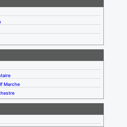
s
taire
lf
Marche
chestre