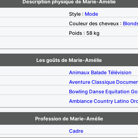
Description physique de Marie-Amélie
Style :
Mode
Couleur des cheveux :
Blond
Poids : 58 kg
Les goûts de Marie-Amélie
Animaux
Balade
Télévision
Aventure
Classique
Documen
Bowling
Danse
Equitation
Go
Ambiance
Country
Latino
Or
Profession de Marie-Amélie
Cadre