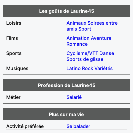
Les goûts de Laurine45
Loisirs
Animaux
Soirées entre
amis
Sport
Films
Animation
Aventure
Romance
Sports
Cyclisme/VTT
Danse
Sports de glisse
Musiques
Latino
Rock
Variétés
Profession de Laurine45
Métier
Salarié
Plus sur ma vie
Activité préférée
Se balader