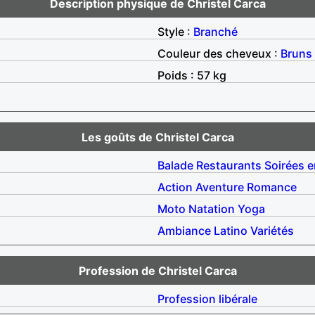
Description physique de Christel Carca
Style :
Branché
Couleur des cheveux :
Bruns
Poids : 57 kg
Les goûts de Christel Carca
Balade
Restaurants
Soirées e
Action
Aventure
Romance
Moto
Natation
Yoga
Ambiance
Latino
Variétés
Profession de Christel Carca
Profession libérale