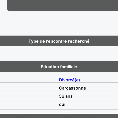
Type de rencontre recherché
Situation familiale
Divorcé(e)
Carcassonne
56 ans
oui