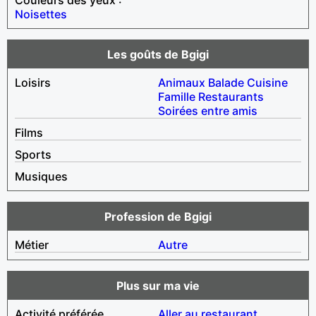
Noisettes
Les goûts de Bgigi
Loisirs
Animaux
Balade
Cuisine
Famille
Restaurants
Soirées entre amis
Films
Sports
Musiques
Profession de Bgigi
Métier
Autre
Plus sur ma vie
Activité préférée
Aller au restaurant