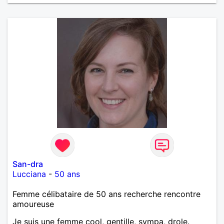
San-dra
Lucciana
-
50 ans
Femme célibataire de 50 ans recherche rencontre
amoureuse
Je suis une femme cool, gentille, sympa, drole.