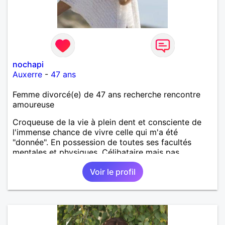
nochapi
Auxerre
-
47 ans
Femme divorcé(e) de 47 ans recherche rencontre
amoureuse
Croqueuse de la vie à plein dent et consciente de
l'immense chance de vivre celle qui m'a été
"donnée". En possession de toutes ses facultés
mentales et physiques. Célibataire mais pas
solitaire, je mène une vie bien remplie. Je ne suis
Voir le profil
pas sur ce site par dépit, ni en tant que
représentatrice de la Femme Divorcée Mal dans sa
peau. A bientôt.