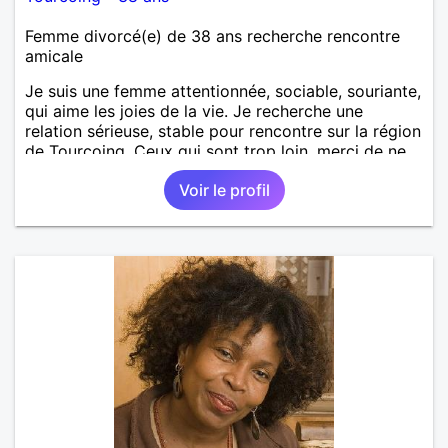
Femme divorcé(e) de 38 ans recherche rencontre
amicale
Je suis une femme attentionnée, sociable, souriante,
qui aime les joies de la vie. Je recherche une
relation sérieuse, stable pour rencontre sur la région
de Tourcoing. Ceux qui sont trop loin, merci de ne
pas me contacter et pour les autres je ne
Voir le profil
manquerais pas de vous répondre et ce sera avec
plaisir.