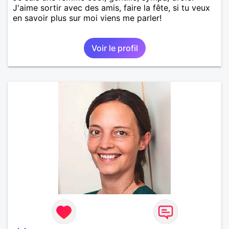
J'aime sortir avec des amis, faire la fête, si tu veux
en savoir plus sur moi viens me parler!
Voir le profil