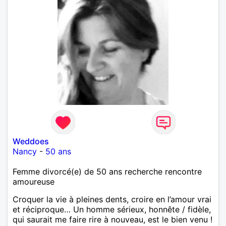
Weddoes
Nancy
-
50 ans
Femme divorcé(e) de 50 ans recherche rencontre
amoureuse
Croquer la vie à pleines dents, croire en l’amour vrai
et réciproque… Un homme sérieux, honnête / fidèle,
qui saurait me faire rire à nouveau, est le bien venu !