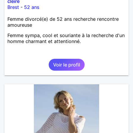
cleire
Brest
-
52 ans
Femme divorcé(e) de 52 ans recherche rencontre
amoureuse
Femme sympa, cool et souriante à la recherche d'un
homme charmant et attentionné.
Voir le profil