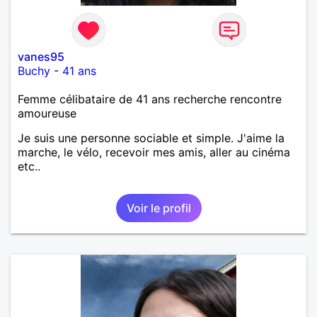
vanes95
Buchy
-
41 ans
Femme célibataire de 41 ans recherche rencontre
amoureuse
Je suis une personne sociable et simple. J'aime la
marche, le vélo, recevoir mes amis, aller au cinéma
etc..
Voir le profil