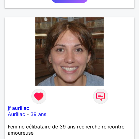
jf aurillac
Aurillac
-
39 ans
Femme célibataire de 39 ans recherche rencontre
amoureuse