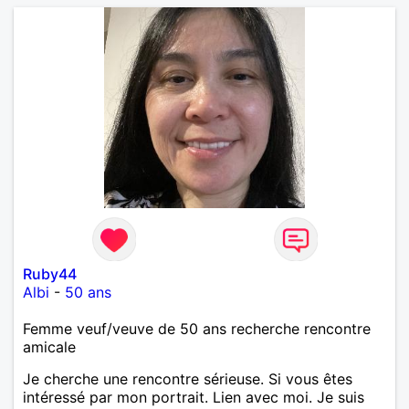
Ruby44
Albi
-
50 ans
Femme veuf/veuve de 50 ans recherche rencontre
amicale
Je cherche une rencontre sérieuse. Si vous êtes
intéressé par mon portrait. Lien avec moi. Je suis