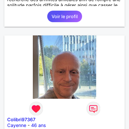
solitude parfois difficile à gérer ainsi que casser le
vague à l’âme. L’amitié reste extrêmement
Voir le profil
importante à mes yeux mais peut se décliner en des
sentiments plus puissants. « Le temps fera son
œuvre » disait Arthur Schopenhauer, philosophe
allemand que j’adore. J’aime discuter sans pour
autant être trop locace. Je suis bourré de qualités
avec très peu de défauts. Je suis altruiste,
bienveillant, empathique, attentionné, honnête,
respectueux, doux de caractère et compréhensif : je
laisse « glisser » beaucoup de choses. Mais ne vous
m’éprenez pas Mesdames, si une personne que
j’aime me trahit une fois, il n’y aura pas de seconde
chance et je l’effacerai à « vitam eternam ».
Néanmoins, je suis un tout petit peu maniaque ainsi
qu’impatient. J’essaye de faire des efforts. Rien de
bien dramatique ! Du moins je le pense……Je suis un
homme facile à vivre. À vous si vous le souhaitez,
d’apprendre à me connaître davantage. J’en serai
ravi….A très bientôt je l’espère.
Colibri97367
Cayenne
-
46 ans